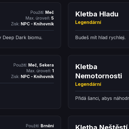
Použití:
Meč
Kletba Hladu
Max. úroveň:
5
Legendární
Zisk:
NPC - Knihovník
 v Deep Dark biomu.
Budeš mít hlad rychleji.
Použití:
Meč, Sekera
Kletba
Max. úroveň:
1
Nemotornosti
Zisk:
NPC - Knihovník
Legendární
Přidá šanci, abys náhodn
Použití:
Brnění
Kletba Neštěstí