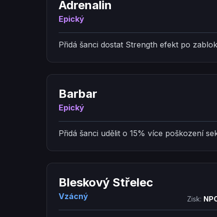
Adrenalin
Epický
Přidá šanci dostat Strength efekt po zablo
Barbar
Epický
Přidá šanci udělit o 15% více poškození se
Bleskový Střelec
Vzácný
Zisk:
NPC