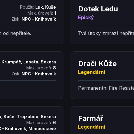
Použití:
Luk, Kuše
Dotek Ledu
Max. úroveň:
1
Epický
Zisk:
NPC - Knihovník
 od nepřítele.
Tvé útoky zmrazí nepříte
:
Krumpáč, Lopata, Sekera
Dračí Kůže
Max. úroveň:
8
Legendární
Zisk:
NPC - Knihovník
Permanentní Fire Resist
k, Kuše, Trojzubec, Sekera
Farmář
Max. úroveň:
6
Legendární
 - Knihovník, Minibossové