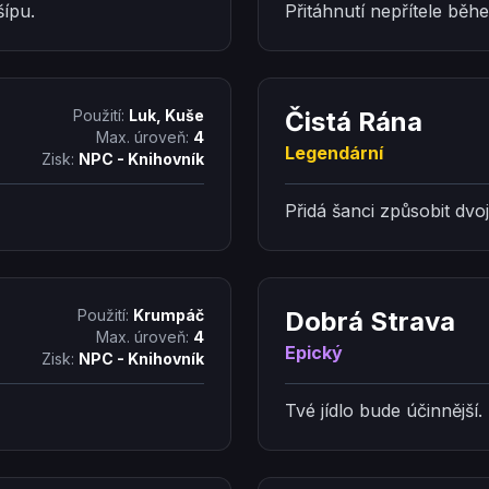
šípu.
Přitáhnutí nepřítele běh
Použití:
Luk, Kuše
Čistá Rána
Max. úroveň:
4
Legendární
Zisk:
NPC - Knihovník
Přidá šanci způsobit dvo
Použití:
Krumpáč
Dobrá Strava
Max. úroveň:
4
Epický
Zisk:
NPC - Knihovník
Tvé jídlo bude účinnější.