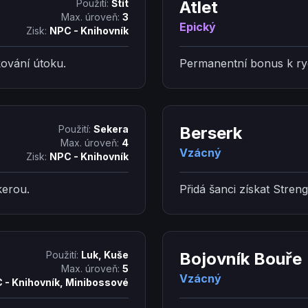
Použití:
Štít
Atlet
Max. úroveň:
3
Epický
Zisk:
NPC - Knihovník
kování útoku.
Permanentní bonus k ry
Použití:
Sekera
Berserk
Max. úroveň:
4
Vzácný
Zisk:
NPC - Knihovník
kerou.
Přidá šanci získat Streng
Použití:
Luk, Kuše
Bojovník Bouře
Max. úroveň:
5
Vzácný
 - Knihovník, Minibossové