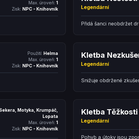
Max. úroveň:
1
Legendární
Zisk:
NPC - Knihovník
Přidá šanci neobdržet d
Použití:
Helma
Kletba Nezkuše
Max. úroveň:
1
Legendární
Zisk:
NPC - Knihovník
Snižuje obdržené zkušen
Sekera, Motyka, Krumpáč,
Kletba Těžkosti
Lopata
Legendární
Max. úroveň:
1
Zisk:
NPC - Knihovník
Pohyb a útoky jsou zpo