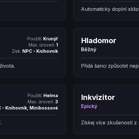
Automaticky doplní skliz
Použití:
Krunýř
Hladomor
Max. úroveň:
1
Běžný
Zisk:
NPC - Knihovník
života.
Přidá šanci způsobit nepř
Použití:
Helma
Inkvizitor
Max. úroveň:
3
Epický
 - Knihovník, Minibossové
.
Získej více zkušeností z