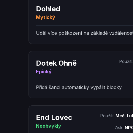
Dohled
Mytický
Uděl více poškození na základě vzdálenosti
Dotek Ohně
Použití
Epický
Přidá šanci automaticky vypálit blocky.
End Lovec
Použití:
Meč, Lu
Neobvyklý
Zisk:
NPC