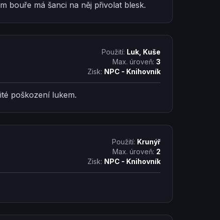
em bouře má šanci na něj přivolat blesk.
Použití:
Luk, Kuše
Max. úroveň:
3
Zisk:
NPC - Knihovník
jité poškození lukem.
Použití:
Krunýř
Max. úroveň:
2
Zisk:
NPC - Knihovník