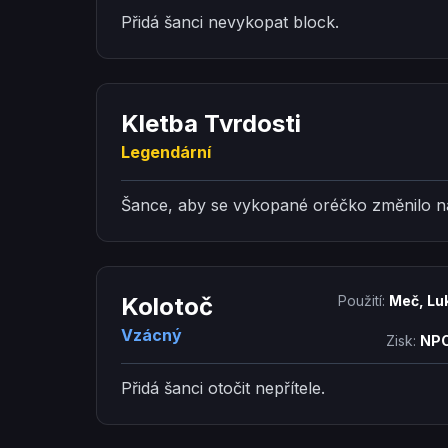
Přidá šanci nevykopat block.
Kletba Tvrdosti
Legendární
Šance, aby se vykopané oréčko změnilo na
Kolotoč
Použití:
Meč, Lu
Vzácný
Zisk:
NPC
Přidá šanci otočit nepřítele.