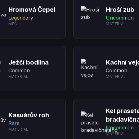
Hromová Čepel
Hroší zub
Legendary
Uncommon
MEČ
MATERIAL
Ježčí bodlina
Kachní vej
Common
Common
MATERIAL
MATERIAL
Kel praset
Kasuárův roh
bradavičn
Rare
Uncommon
MATERIAL
MATERIAL