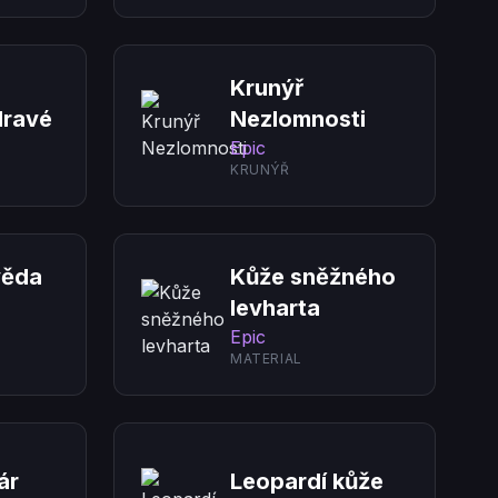
Krunýř
dravé
Nezlomnosti
Epic
KRUNÝŘ
věda
Kůže sněžného
levharta
Epic
MATERIAL
ár
Leopardí kůže