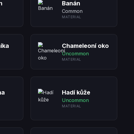
h
Banán
Common
MATERIAL
íka
Chameleoní oko
Uncommon
MATERIAL
na
Hadí kůže
Uncommon
MATERIAL