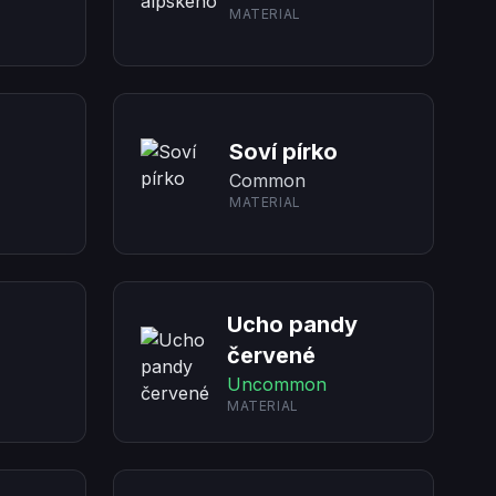
MATERIAL
Soví pírko
Common
MATERIAL
Ucho pandy
červené
Uncommon
MATERIAL