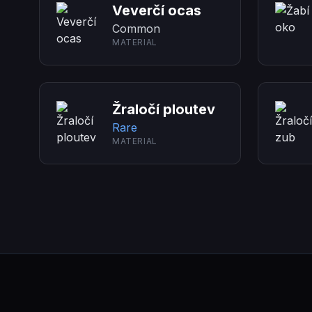
Veverčí ocas
Common
MATERIAL
Žraločí ploutev
Rare
MATERIAL