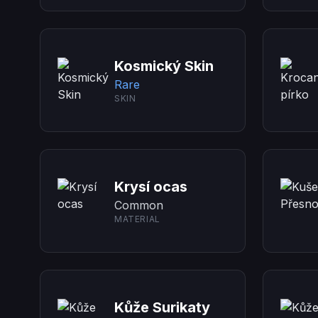
Kosmický Skin
Rare
SKIN
Krysí ocas
Common
MATERIAL
Kůže Surikaty