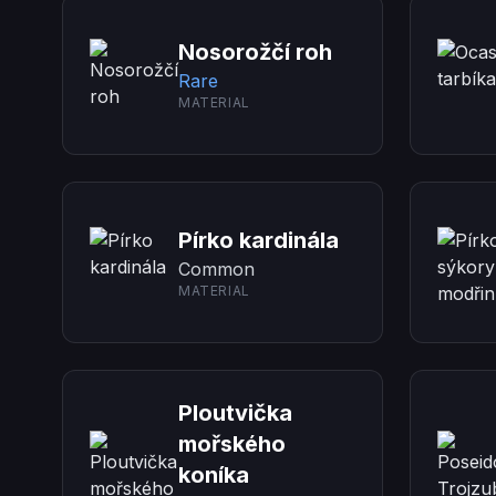
Nosorožčí roh
Rare
MATERIAL
Pírko kardinála
Common
MATERIAL
Ploutvička
mořského
koníka