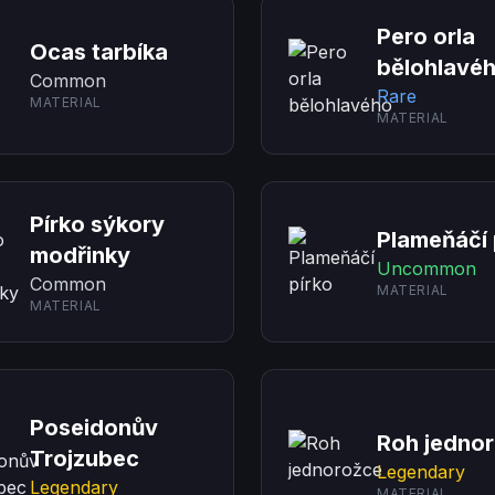
Pero orla
Ocas tarbíka
bělohlavé
Common
Rare
MATERIAL
MATERIAL
Pírko sýkory
Plameňáčí 
modřinky
Uncommon
Common
MATERIAL
MATERIAL
Poseidonův
Roh jedno
Trojzubec
Legendary
Legendary
MATERIAL