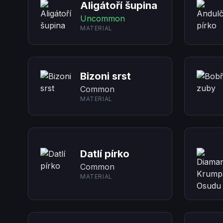
Aligátoří šupina
Uncommon
MATERIAL
Bizoni srst
Common
MATERIAL
Datlí pírko
Common
MATERIAL