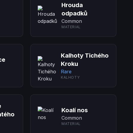
Hrouda
odpadků
Common
MATERIAL
Kalhoty Tichého
ce
Kroku
Rare
KALHOTY
e
Koalí nos
atého
Common
MATERIAL