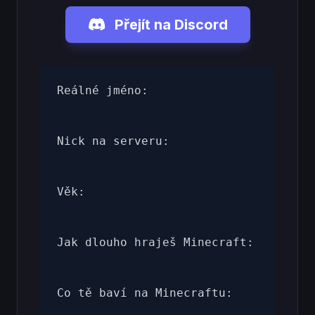
Přejít na Discord
Reálné jméno:

Nick na serveru:

Věk:

Jak dlouho hraješ Minecraft:

Co tě baví na Minecraftu:
